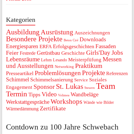
Kategorien
Ausbildung
Ausrüstung
Auszeichnungen
Besondere Projekte
Downloads
Beton Ciré
Energiesparen
Fassaden
Erfolgsgeschichten
ERFA
Girls'Day
Jobs
Feier
Gerüstbau
Festrede
Geschichte
Lebensräume
Messen
Meisterpfüfung
Lehm
Lesando
Praktikum
und Ausstellungen
Networking
Projekte
Problemlösungen
Presseartikel
Referenzen
Schimmel
Schimmelsanierung
Soziales
Service
Team
St. Lukas
Sponsor
Engagement
Steuern
Termin
Video
Wandbeläge
Tipps
Volimea
Workshops
Werkstattgespräche
Wände wie Bilder
Zertifikate
Wärmedämmung
Contdown zu 100 Jahre Schwebach