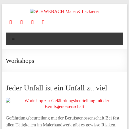
Zum
Inhalt
springen
SCHWEBACH
Maler
Menü
&
Lackierer
Workshops
Ihr
Wohlfühlmaler
aus
Irsch/Saar
Jeder Unfall ist ein Unfall zu viel
Gefährdungsbeurteilung mit der Berufsgenossenschaft Bei fast
allen Tätigkeiten im Malerhandwerk gibt es gewisse Risiken.