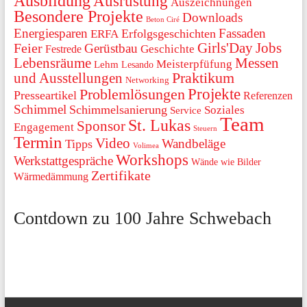
Ausbildung
Ausrüstung
Auszeichnungen
Besondere Projekte
Downloads
Beton Ciré
Energiesparen
Fassaden
Erfolgsgeschichten
ERFA
Girls'Day
Jobs
Feier
Gerüstbau
Festrede
Geschichte
Lebensräume
Messen
Meisterpfüfung
Lehm
Lesando
Praktikum
und Ausstellungen
Networking
Projekte
Problemlösungen
Presseartikel
Referenzen
Schimmel
Schimmelsanierung
Soziales
Service
Team
St. Lukas
Sponsor
Engagement
Steuern
Termin
Video
Wandbeläge
Tipps
Volimea
Workshops
Werkstattgespräche
Wände wie Bilder
Zertifikate
Wärmedämmung
Contdown zu 100 Jahre Schwebach