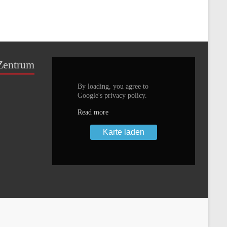
Zentrum
By loading, you agree to
Google's privacy policy.
Read more
Karte laden