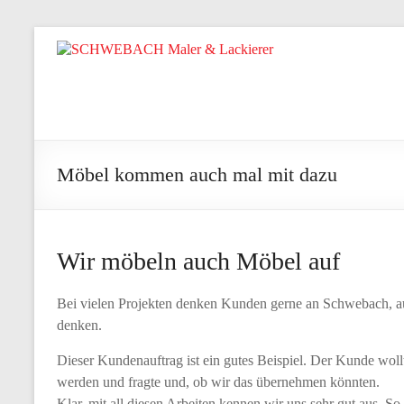
Zum
Inhalt
SCHWEBACH
springen
Maler
&
Lackierer
Möbel kommen auch mal mit dazu
Ihr
Wohlfühlmaler
aus
Wir möbeln auch Möbel auf
Irsch/Saar
Bei vielen Projekten denken Kunden gerne an Schwebach, auc
denken.
Dieser Kundenauftrag ist ein gutes Beispiel. Der Kunde wol
werden und fragte und, ob wir das übernehmen könnten.
Klar, mit all diesen Arbeiten kennen wir uns sehr gut aus. S