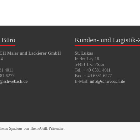
 Büro
Kunden- und Logistik-
 Maler und Lackierer GmbH
St. Lukas
 4
In der Lay 18
54451 Irsch/Saar
81 4011
Tel. + 49 6581 4011
581 6277
Fax. + 49 6581 6277
o@schwebach.de
E-Mail:
info@schwebach.de
 Theme
Spacious
von ThemeGrill. Präsentiert