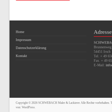
Adresse
Home
Impressum
SCHWEBACH
Brunnenweg
Datenschutzerklärung
54451 Irsch
Kontakt
Tel. + 49 65
Fax. + 49 6
E-Mail:
inf
Copyright © 2026
SCHWEBACH Maler & Lackierer
. Alle Rechte vorbehalten.
von:
WordPress
.