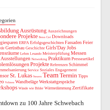
egorien
bildung
Ausrüstung
Auszeichnungen
ondere Projekte
Downloads
Beton Ciré
Feier
giesparen
Fassaden
Erfolgsgeschichten
ERFA
Girls'Day
Jobs
Gerüstbau
ede
Geschichte
ensräume
Messen
Meisterpfüfung
Lehm
Lesando
Praktikum
 Ausstellungen
Presseartikel
Networking
Projekte
blemlösungen
Schimmel
Referenzen
mmelsanierung
Soziales Engagement
Service
Team
St. Lukas
Termin
nsor
Tipps
Steuern
eo
Wandbeläge
Werkstattgespräche
Volimea
rkshops
Zertifikate
Wärmedämmung
Wände wie Bilder
ntdown zu 100 Jahre Schwebach