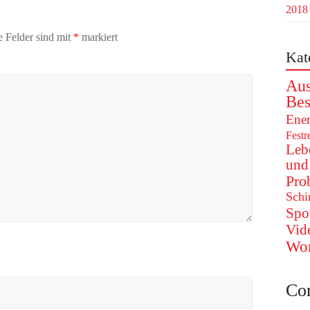
2018
e Felder sind mit
*
markiert
Kat
Aus
Bes
Ener
Festr
Leb
und
Pro
Schi
Spo
Vid
Wo
Co