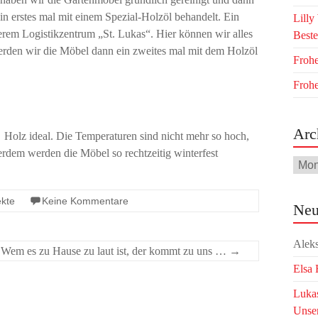
in erstes mal mit einem Spezial-Holzöl behandelt. Ein
Lilly
serem Logistikzentrum „St. Lukas“. Hier können wir alles
Beste
werden wir die Möbel dann ein zweites mal mit dem Holzöl
Frohe
Froh
Arc
s Holz ideal. Die Temperaturen sind nicht mehr so hoch,
erdem werden die Möbel so rechtzeitig winterfest
Arch
ekte
Keine Kommentare
Neu
Aleks
Wem es zu Hause zu laut ist, der kommt zu uns …
→
Elsa
Lukas
Unse