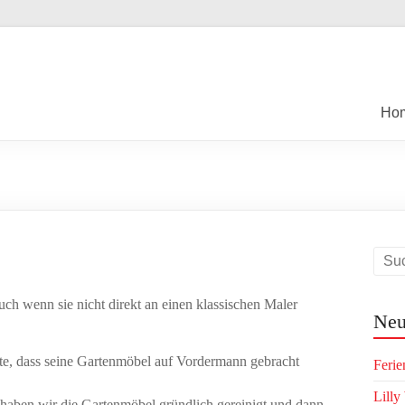
Ho
h wenn sie nicht direkt an einen klassischen Maler
Neu
lte, dass seine Gartenmöbel auf Vordermann gebracht
Ferie
Lilly
o haben wir die Gartenmöbel gründlich gereinigt und dann