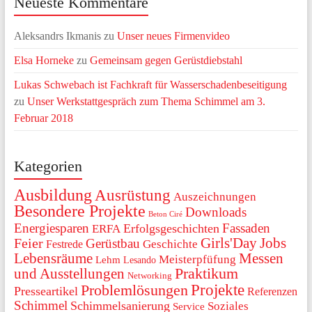
Neueste Kommentare
Aleksandrs Ikmanis
zu
Unser neues Firmenvideo
Elsa Horneke
zu
Gemeinsam gegen Gerüstdiebstahl
Lukas Schwebach ist Fachkraft für Wasserschadenbeseitigung
zu
Unser Werkstattgespräch zum Thema Schimmel am 3.
Februar 2018
Kategorien
Ausbildung
Ausrüstung
Auszeichnungen
Besondere Projekte
Downloads
Beton Ciré
Energiesparen
Fassaden
Erfolgsgeschichten
ERFA
Girls'Day
Jobs
Feier
Gerüstbau
Festrede
Geschichte
Lebensräume
Messen
Meisterpfüfung
Lehm
Lesando
Praktikum
und Ausstellungen
Networking
Projekte
Problemlösungen
Presseartikel
Referenzen
Schimmel
Schimmelsanierung
Soziales
Service