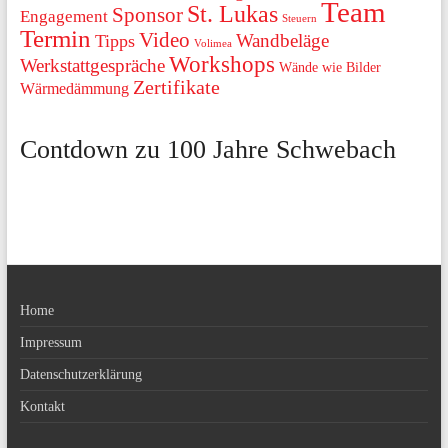
Team
St. Lukas
Sponsor
Engagement
Steuern
Termin
Video
Wandbeläge
Tipps
Volimea
Workshops
Werkstattgespräche
Wände wie Bilder
Zertifikate
Wärmedämmung
Contdown zu 100 Jahre Schwebach
Home
Impressum
Datenschutzerklärung
Kontakt