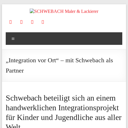
Zum
Inhalt
springen
SCHWEBACH
Maler
Menü
&
Lackierer
„Integration vor Ort“ – mit Schwebach als
Ihr
Partner
Wohlfühlmaler
aus
Irsch/Saar
Schwebach beteiligt sich an einem
handwerklichen Integrationsprojekt
für Kinder und Jugendliche aus aller
Welt