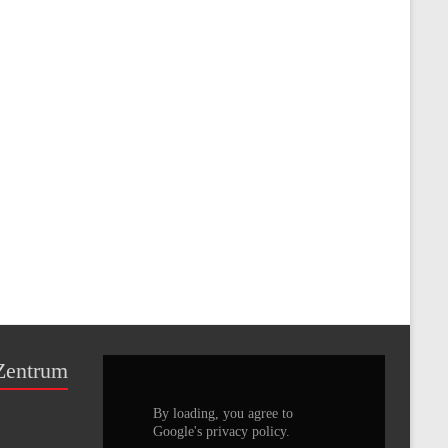
Zentrum
By loading, you agree to
Google's privacy policy.