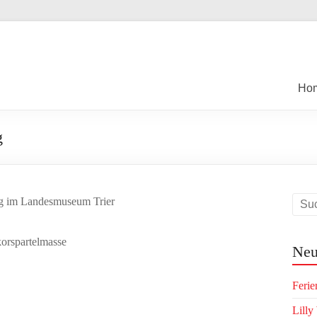
Ho
g
Neu
Ferie
Lilly