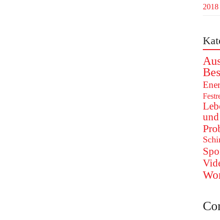
2018
Kat
Aus
Bes
Ener
Festr
Leb
und
Pro
Schi
Spo
Vid
Wo
Co