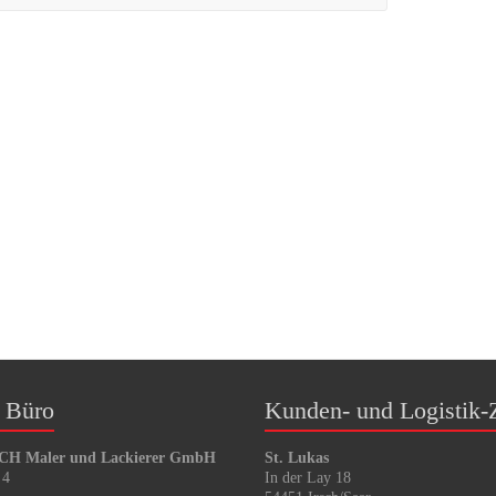
 Büro
Kunden- und Logistik-
 Maler und Lackierer GmbH
St. Lukas
 4
In der Lay 18