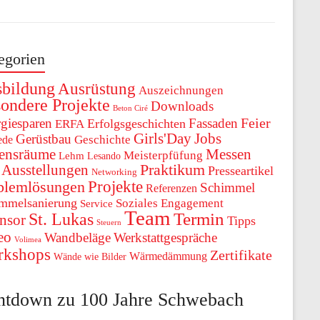
egorien
bildung
Ausrüstung
Auszeichnungen
ondere Projekte
Downloads
Beton Ciré
Feier
giesparen
Fassaden
Erfolgsgeschichten
ERFA
Girls'Day
Jobs
Gerüstbau
ede
Geschichte
ensräume
Messen
Meisterpfüfung
Lehm
Lesando
Praktikum
 Ausstellungen
Presseartikel
Networking
Projekte
blemlösungen
Schimmel
Referenzen
mmelsanierung
Soziales Engagement
Service
Team
St. Lukas
Termin
nsor
Tipps
Steuern
eo
Wandbeläge
Werkstattgespräche
Volimea
rkshops
Zertifikate
Wärmedämmung
Wände wie Bilder
ntdown zu 100 Jahre Schwebach