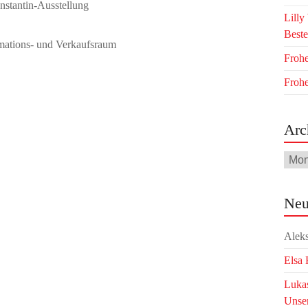
Lilly
Beste
Frohe
Froh
Arc
Arch
Neu
Aleks
Elsa
Lukas
Unse